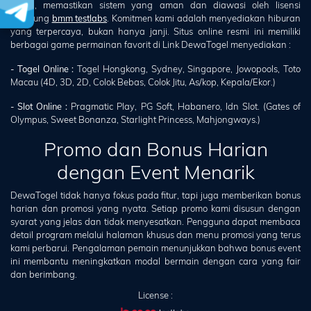
tahun, memastikan sistem yang aman dan diawasi oleh lisensi
langsung
bmm testlabs
. Komitmen kami adalah menyediakan hiburan
yang terpercaya, bukan hanya janji. Situs online resmi ini memiliki
berbagai game permainan favorit di Link DewaTogel menyediakan :
- Togel Online :
Togel Hongkong, Sydney, Singapore, Jowopools, Toto
Macau (4D, 3D, 2D, Colok Bebas, Colok Jitu, As/kop, Kepala/Ekor.)
- Slot Online :
Pragmatic Play, PG Soft, Habanero, Idn Slot. (Gates of
Olympus, Sweet Bonanza, Starlight Princess, Mahjongways.)
Promo dan Bonus Harian
dengan Event Menarik
DewaTogel tidak hanya fokus pada fitur, tapi juga memberikan bonus
harian dan promosi yang nyata. Setiap promo kami disusun dengan
syarat yang jelas dan tidak menyesatkan. Pengguna dapat membaca
detail program melalui halaman khusus dan menu promosi yang terus
kami perbarui. Pengalaman pemain menunjukkan bahwa bonus event
ini membantu meningkatkan modal bermain dengan cara yang fair
dan berimbang.
License :