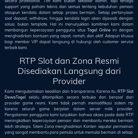
secara profesional. Tim kami bukan sekadar admin, tapi tenaga
support yang paham teknis dan semua tentang kebutuhan pemain
ataupun kendala dalam setiap proses bermain. Setiap pertanyaan
soal deposit, withdraw, hingga kendala login akan dijawab dengan
solusi, bukan template. Hal ini menunjukkan komitmen kami dalam
membangun kepercayaan pengguna situs
Togel Online
ini dengan
menghadirkan bantuan yang cepat, ramah, dan aktif. Adapun khusus
bagi member VIP dapat langsung di hubungi oleh customer service
terbaik kami.
RTP Slot dan Zona Resmi
Disediakan Langsung dari
Provider
Kami mengutamakan keadilan dan transparansi. Karena itu,
RTP Slot
DewaTogel
selalu ditampilkan secara terbuka dan berasal dari
provider game resmi. Kami tidak pernah memodifikasi sistem rtp
karena seluruh game berjalan dalam server milik provider.
Pengalaman pengguna kami tunjukkan bahwa akses pada data RTP
meningkatkan kepercayaan pemain dan membantu mereka bermain
lebih strategis. Sitem Zona menghadirkan Konten seputar permainan
yang sangat membantu para pemula untuk memulai bermain di setiap