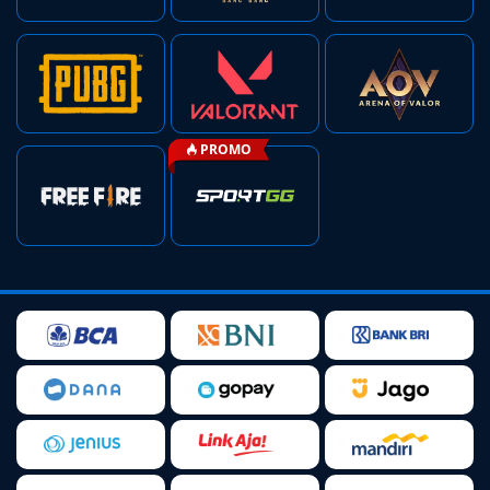
Arcade
Deposit
History
Referral
Promosi
Hubungi
Kami
Download
6 ©
WATOGEL
right
erved