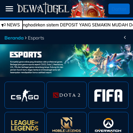
SELAMAT DATANG
Daftar
EL menghadirkan sistem DEPOSIT YANG SEMAKIN MUDAH Dengan FITUR
NEWS
Beranda
Beranda
Esports
Daftar
Togel
Live
Casino
Slot
Games
Esports
PROMO
Bola