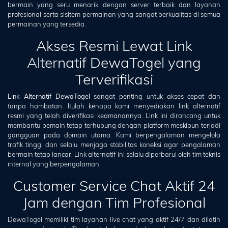
bermain yang seru menarik dengan server terbaik dan layanan
profesional serta sisitem permainan yang sangat berkualitas di semua
permainan yang tersedia.
Akses Resmi Lewat Link
Alternatif DewaTogel yang
Terverifikasi
Link Alternatif DewaTogel
sangat penting untuk akses cepat dan
tanpa hambatan. Itulah kenapa kami menyediakan link alternatif
resmi yang telah diverifikasi keamanannya. Link ini dirancang untuk
membantu pemain tetap terhubung dengan platform meskipun terjadi
gangguan pada domain utama. Kami berpengalaman mengelola
trafik tinggi dan selalu menjaga stabilitas koneksi agar pengalaman
bermain tetap lancar. Link alternatif ini selalu diperbarui oleh tim teknis
internal yang berpengalaman.
Customer Service Chat Aktif 24
Jam dengan Tim Profesional
DewaTogel memiliki tim layanan live chat yang aktif 24/7 dan dilatih